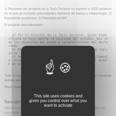
1) Resumen del proyecto de la Tesis Doctoral no superior a 1000 palabras
en el que se incluirán antecedentes, hipótesis de trabajo y metodología. 2)
Expediente académico. 3) Fotocopia del NIF.
El proyecto será informado:
  a) Por el Director de la Tesis Doctoral, quien espec
ificará en hoja aparte la utilidad del estudio, así co
mo los objetivos del mismo y características del docto
rando.

  b) Por el Director del Centro en el que vaya a reali
zarse la Tesis Doctoral.

  c) Se añadirá el visto bueno del Jefe de Departament
o correspondiente. Seguirá las instrucciones del model
o de solicitud específico.

Toda la documentación se deberá incluir en formato electrónico mediante
archivo adjunto.
Plazo: Hasta el 20 de febrero de 2012
This site uses cookies and
gives you control over what you
Newsletter
want to activate
Introduce tu correo electrónico si quieres mantenerte al día de todas las
novedades de Fibao.