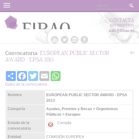
Menu
CONTACTA
CON NOSOTROS
info@fibao.es
Convocatoria:
EUROPEAN PUBLIC SECTOR
AWARD - EPSA 2013
Share
Facebook
Twitter
Email
WhatsApp
Datos de la convocatoria
Nombre
EUROPEAN PUBLIC SECTOR AWARD - EPSA
2013
Categoría
Ayudas, Premios y Becas > Organismos
Públicos > Europeo
Estado de la
Cerrada
convocatoria
Entidad
COMISIÓN EUROPEA