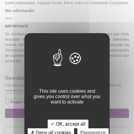
partes interesadas, Equidad Social, Efecto sobre el Crecimiento Económico.
Más información:
Web
IMPORTANTE
Se alienta especialmente a presentar sus solicitudes a Proyectos que sean
resultado de cooperación transfronteriza o cooperación entre diferentes
niveles administrativos tanto como Proyectos que se han beneficiado de
Fondos Europeos. Se anima a los solicitantes a considerar la incorporación
de aspectos de género, uso de soluciones y sostenibilidad ambiental en sus
proyectos.
Newsletter
Introduce tu correo electrónico si quieres mantenerte al día de todas las
novedades de Fibao.
This site uses cookies and
gives you control over what you
want to activate
Acepto la
política de privacidad
Suscripción
✓ OK, accept all
✗ Deny all cookies
Personalize