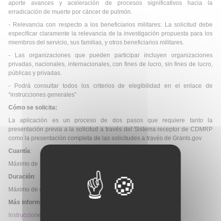
aporte avances y aceleración de procesos significativos hacia la
erradicación de muerte por cáncer de pulmón.
- Relevancia con respecto a los beneficiarios militares: La solicitud debe
especificar claramente la relevancia de la investigación propuesta para los
miembros del servicio, sus familias, y otros beneficiarios militares.
- Las organizaciones que pueden participar incluyen organizaciones
privadas, nacionales, internacionales, con fines de lucro, sin fines de lucro,
públicas y privadas.
- Podrá consultar todos los criterios de elegibilidad en el enlace de
“instrucciones generales”
Cómo se solicita:
La aplicación es un proceso de dos pasos que requiere tanto la
presentación previa a la solicitud a través del Sistema receptor de CDMRP
como la presentación completa de las solicitudes a través de Grants.gov
Cuantía
:
Máximo de 240.000 dólares + costes indirectos.
Duración
:
Máximo de dos años.
Más información:
Instrucciones generales