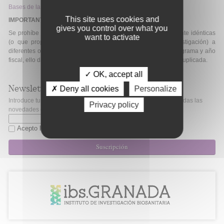
Bases de la convocatoria
This site uses cookies and
IMPORTANTE
gives you control over what you
Se prohíbe la presentación de solicitudes que son esencialmente idénticas
want to activate
(o que proponen esencialmente el mismo proyecto de investigación) a
diferentes oportunidades de financiación dentro del mismo programa y año
fiscal, ello dará lugar a la retirada administrativa de la solicitud duplicada.
✓ OK, accept all
Newsletter
✗ Deny all cookies
Personalize
Introduce tu correo electrónico si quieres mantenerte al día de todas las
Privacy policy
novedades de Fibao.
Acepto la
política de privacidad
Suscripción