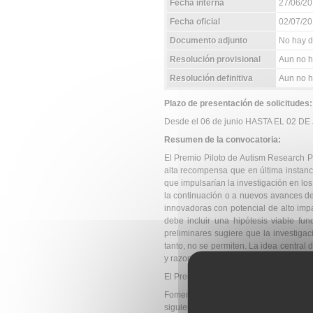
Fecha interna
27/06/2
Fecha oficial
02/07/2
Documento adjunto
No hay d
Resolución provisional
Aun no h
Resolución definitiva
Aun no ha
Plazo de presentación de solicitudes:
Desde el 06 de junio HASTA EL 02 DE
Resumen de la convocatoria:
El Premio Piloto de Autism Research P
alta recompensa que en última instanc
que impulsarían la investigación en los 
la continuación o a nuevos avances de
innovadoras con potencial de alto imp
debe incluir una hipótesis viable fu
preliminares sugiere que la investigac
tanto, no se permiten. La idea central 
y razonamientos lógicos.
El Premio Piloto busca solicitudes de t
Fomenta las candidaturas que respo
siguientes áreas: