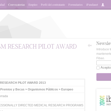
idad
Convocatorias
Empleo
Perfil del contratante
Formularios
iFundanet
Newsle
SM RESEARCH PILOT AWARD
Introduce t
mantenerte
Fibao.
App
Acepto
 RESEARCH PILOT AWARD 2013
 Premios y Becas > Organismos Públicos > Europeo
rrada
SSIONALLY DIRECTED MEDICAL RESEARCH PROGRAMS