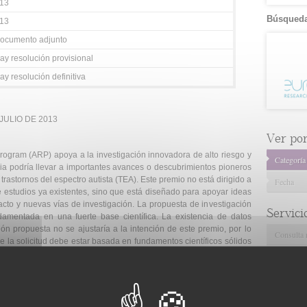
013
Búsqueda
013
ocumento adjunto
ay resolución provisional
y resolución definitiva
 JULIO DE 2013
Ver por.
rogram (ARP) apoya a la investigación innovadora de alto riesgo y
Categoría
ia podría llevar a importantes avances o descubrimientos pioneros
trastornos del espectro autista (TEA). Este premio no está dirigido a
Fecha
 estudios ya existentes, sino que está diseñado para apoyar ideas
acto y nuevas vías de investigación. La propuesta de investigación
Servici
ndamentada en una fuerte base científica. La existencia de datos
ión propuesta no se ajustaría a la intención de este premio, por lo
Consulta 
de la solicitud debe estar basada en fundamentos científicos sólidos
Gestión d
Observaci
odas las áreas de investigación básica y preclínica.
Gestión de
nden a las necesidades críticas de la comunidad de TEA en las
Tecnológi