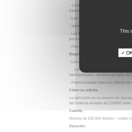
- Comprender los factores que subyac
tratamiento de los TEA, excluyendo el
- Las condiciones coexistentes con TE
- Validación de nuevas o existentes d
This 
- Los factores psicosociales que promu
personas que viven con TEA
- Promover factores de éxito en el biene
✓ OK,
Requisitos de los Solicitantes:
- Los investigadores de todos los nive
- Las organizaciones que pueden 
internacionales, con fines de lucro, sin 
- Podrá consultar todos los criterios de
Cómo se solicita:
La aplicación es un proceso de dos paso
del Sistema receptor de CDMRP como la
Cuantía
:
Máximo de 100.000 dólares + costes in
Duración: