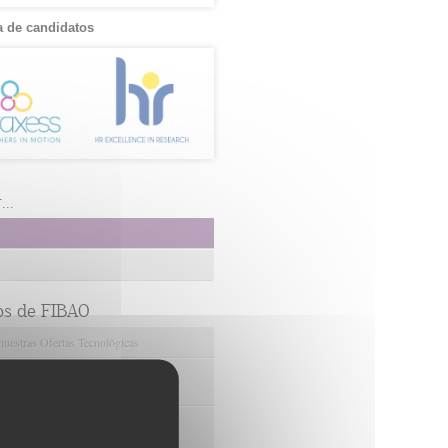
 de candidatos
..
os de FIBAO
nuestras Ofertas Tecnológicas
e Ensayos Clínicos y Estudios
onales
 la Innovación y la Transferencia
ca