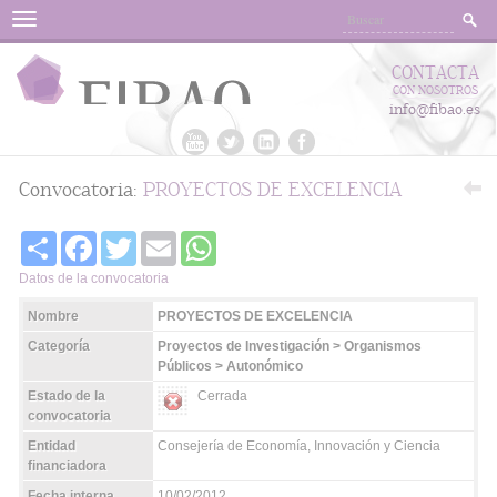
Menu
CONTACTA
CON NOSOTROS
info@fibao.es
Convocatoria:
PROYECTOS DE EXCELENCIA
Share
Facebook
Twitter
Email
WhatsApp
Datos de la convocatoria
Nombre
PROYECTOS DE EXCELENCIA
Categoría
Proyectos de Investigación > Organismos
Públicos > Autonómico
Estado de la
Cerrada
convocatoria
Entidad
Consejería de Economía, Innovación y Ciencia
financiadora
Fecha interna
10/02/2012