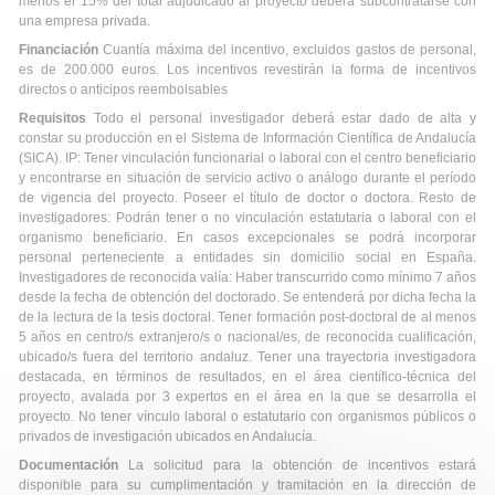
menos el 15% del total adjudicado al proyecto deberá subcontratarse con
una empresa privada.
Financiación
Cuantía máxima del incentivo, excluidos gastos de personal,
es de 200.000 euros. Los incentivos revestirán la forma de incentivos
directos o anticipos reembolsables
Requisitos
Todo el personal investigador deberá estar dado de alta y
constar su producción en el Sistema de Información Científica de Andalucía
(SICA). IP: Tener vinculación funcionarial o laboral con el centro beneficiario
y encontrarse en situación de servicio activo o análogo durante el período
de vigencia del proyecto. Poseer el título de doctor o doctora. Resto de
investigadores: Podrán tener o no vinculación estatutaria o laboral con el
organismo beneficiario. En casos excepcionales se podrá incorporar
personal perteneciente a entidades sin domicilio social en España.
Investigadores de reconocida valía: Haber transcurrido como mínimo 7 años
desde la fecha de obtención del doctorado. Se entenderá por dicha fecha la
de la lectura de la tesis doctoral. Tener formación post-doctoral de al menos
5 años en centro/s extranjero/s o nacional/es, de reconocida cualificación,
ubicado/s fuera del territorio andaluz. Tener una trayectoria investigadora
destacada, en términos de resultados, en el área científico-técnica del
proyecto, avalada por 3 expertos en el área en la que se desarrolla el
proyecto. No tener vínculo laboral o estatutario con organismos públicos o
privados de investigación ubicados en Andalucía.
Documentación
La solicitud para la obtención de incentivos estará
disponible para su cumplimentación y tramitación en la dirección de