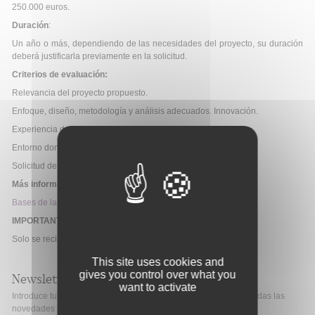
250.000 euros.
Duración
:
Un año o más, dependiendo de las necesidades del proyecto, su duración
deberá justificarla previamente en la solicitud.
Criterios de evaluación:
Relevancia del proyecto propuesto.
Enfoque, diseño, metodología y análisis adecuados. Innovación.
Experiencia del IP.
Entorno donde se desarrollará el proyecto.
Solicitud de un presupuesto adecuado.
Más información:
Bases de la convocatoria
IMPORTANTE
Solo se recibirán solicitudes vía e-mail.
This site uses cookies and
gives you control over what you
Newsletter
want to activate
Introduce tu correo electrónico si quieres mantenerte al día de todas las
novedades de Fibao.