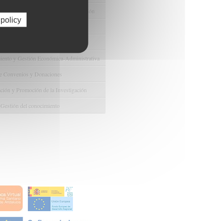
e Ayudas y Oportunidad de Financiación
 policy
odológico y/o Estadístico
 Humanos
ento y Gestión Económica-Administrativa
e Convenios y Donaciones
ión y Promoción de la Investigación
 Gestión del conocimiento