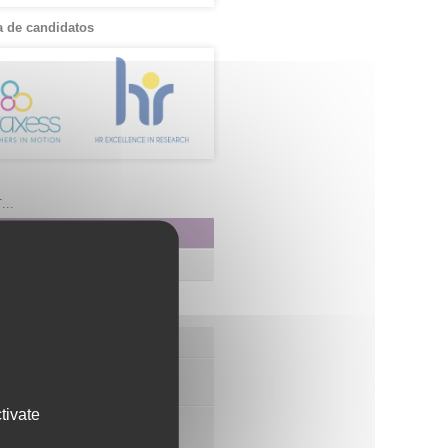
 de candidatos
..
os de FIBAO
nuestras Ofertas Tecnológicas
e Ensayos Clínicos y Estudios
onales
tivate
 la Innovación y la Transferencia
ca