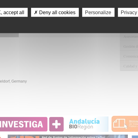
mato PDF, al siguiente email: foundation@easd.org
Gestión d
su supervisor y de su institución de acogida.
 accept all
✗ Deny all cookies
Personalize
Privacy
Apoyo Met
Recursos
Asesorami
Gestión d
Comunicac
Calidad y
eldorf, Germany