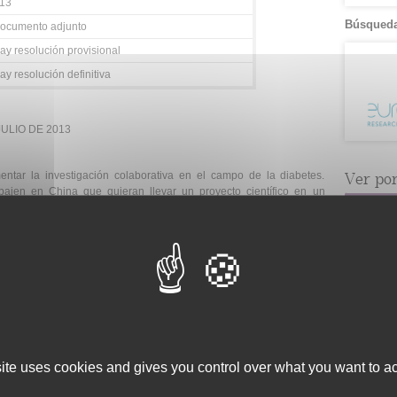
013
Búsqueda
ocumento adjunto
ay resolución provisional
y resolución definitiva
 JULIO DE 2013
mentar la investigación colaborativa en el campo de la diabetes.
Ver por.
rabajen en China que quieran llevar un proyecto científico en un
Categoría
asociados. Los solicitantes deberán demostrar su capacidad en el
es.
Fecha
hina, Europa y países asociados.
Servici
sede en Europa.
Consulta 
años a fecha del 1 de enero del año de la concesión.
Gestión d
es deben ser miembros EASD. Podrá encontrar los detalles sobre
Observaci
enlace
.
site uses cookies and gives you control over what you want to ac
Gestión de
Tecnológi