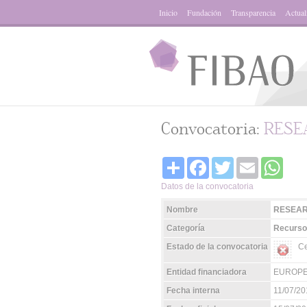
Inicio
Fundación
Transparencia
Actual
Convocatoria:
RESE
Share
Facebook
Twitter
Email
Whats
Datos de la convocatoria
Nombre
RESEAR
Categoría
Recurso
Estado de la convocatoria
Ce
Entidad financiadora
EUROPE
Fecha interna
11/07/20