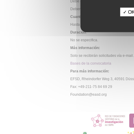
Debe enviar la
solicitud
completa en for
Deberá adjuntar una carta de apoyo de 
✓ OK,
Cuantía
:
Hasta 50.000 euros.
Duración
:
No se especifica.
Más información:
Solo se recibirán solicitudes vía e-mail.
Bases de la convocatoria
Para más información:
EFSD, Rheindorfer Weg 3, 40591 Düss
Fax: +49-211-75 84 69 29
Foundation@easd.org