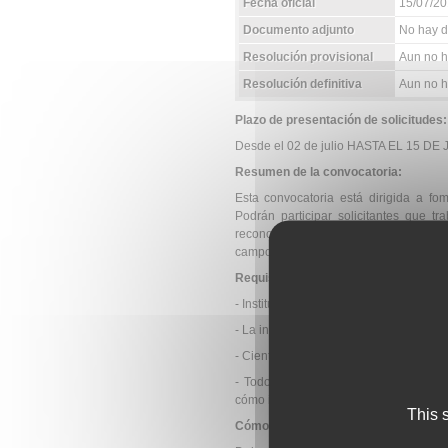
Fecha oficial
15/07/2
Documento adjunto
No hay d
Resolución provisional
Aun no h
Resolución definitiva
Aun no ha
Plazo de presentación de solicitudes:
Desde el 02 de julio HASTA EL 15 DE
Resumen de la convocatoria:
Esta convocatoria está dirigida a fo
Podrán participar solicitantes que t
reconocido centro de Europa y países 
campo de la investigación de la diabet
Requisitos de los Solicitantes:
- Instituciones sin ánimo de lucro de C
- La institución de destino debe tener 
- Científicos o clínicos menores de 38 
- Todos los investigadores principal
cómo inscribirse a través del siguiente
This 
Cómo se solicita: