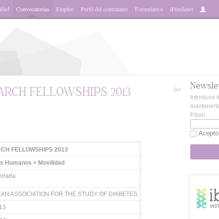
idad
Convocatorias
Empleo
Perfil del contratante
Formularios
iFundanet
Newsle
ARCH FELLOWSHIPS 2013
Introduce t
mantenerte
Fibao.
App
Acepto
CH FELLOWSHIPS 2013
s Humanos > Movilidad
rrada
AN ASSOCIATION FOR THE STUDY OF DIABETES
13