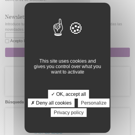
Newsletter
Introduce tu correo electrónico si quieres mantenerte al día de todas las
novedades de Fibao.
Acepto la
política de privacidad
Suscripción
This site uses cookies and
gives you control over what you
want to activate
✓ OK, accept all
Búsqueda de candidatos
✗ Deny all cookies
Personalize
Privacy policy