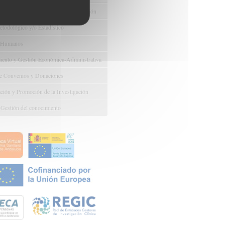
e Ayudas y Oportunidad de Financiación
odológico y/o Estadístico
 Humanos
ento y Gestión Económica-Administrativa
e Convenios y Donaciones
ión y Promoción de la Investigación
 Gestión del conocimiento