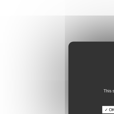
This 
✓ OK,