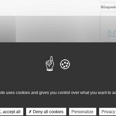
Búsqueda
Ver por.
Listado
Fecha
Servici
Consulta 
site uses cookies and gives you control over what you want to ac
Gestión d
Observaci
Gestión de
 accept all
✗ Deny all cookies
Personalize
Privacy
Tecnológi