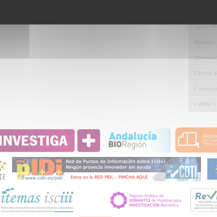
Gestión d
Apoyo Met
Recursos
Asesorami
Gestión d
Comunicac
Calidad y