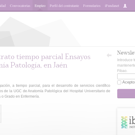
idad
Convocatorias
Empleo
Perfil del contratante
Formularios
iFundanet
Newsle
trato tiempo parcial Ensayos
Introduce t
ía Patología, en Jaén
mantenerte
Fibao.
Acepto
ción, a tiempo parcial, para el desarrollo de servicios científico
os de la UGC de Anatomía Patológica del Hospital Universitario de
a o Grado en Enfermería.