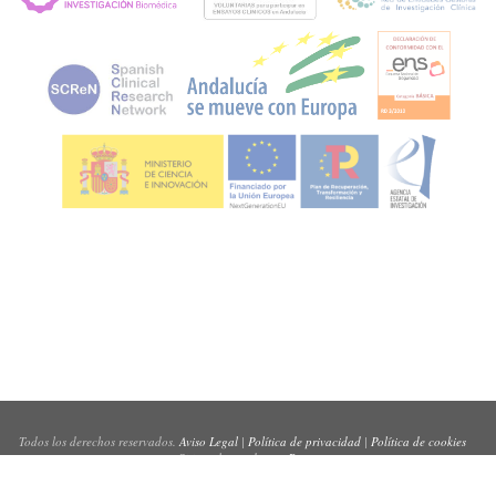
Todos los derechos reservados.
Aviso Legal
|
Política de privacidad
|
Política de cookies
Sitio web creado por
Pynso