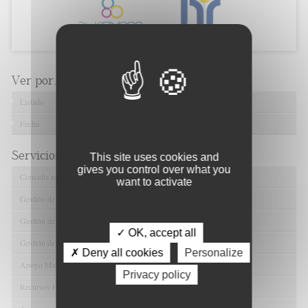
Ver por...
Listado
Fecha
Servicios de FIBAO
This site uses cookies and
gives you control over what you
Consulta nuestras Ofertas Tecnológicas
want to activate
Gestión de Ensayos Clínicos y Estudios Observacionales
Gestión de la Innovación y la Transferencia Tecnológica
✓ OK, accept all
Gestión de Ayudas y Oportunidad de Financiación
✗ Deny all cookies
Personalize
Apoyo Metodológico y/o Estadístico
Privacy policy
Recursos Humanos