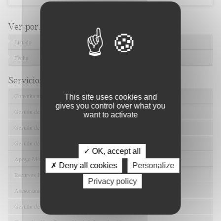
Ver por...
Listado
Fecha
Servicios de FIBAO
Consulta nuestras Ofertas Tecnológicas
This site uses cookies and
gives you control over what you
Gestión de Ensayos Clínicos y Estudios Observacionales
want to activate
Gestión de la Innovación y la Transferencia Tecnológica
Gestión de Ayudas y Oportunidad de Financiación
✓ OK, accept all
Apoyo Metodológico y/o Estadístico
✗ Deny all cookies
Personalize
Recursos Humanos
Privacy policy
Asesoramiento y Gestión Económica-Administrativa
Gestión de Convenios y Donaciones