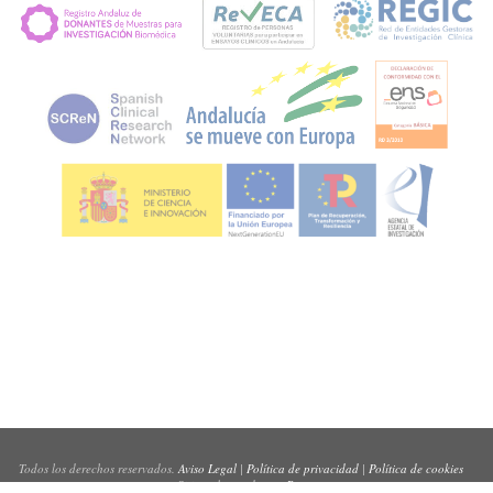
Todos los derechos reservados.
Aviso Legal
|
Política de privacidad
|
Política de cookies
Sitio web creado por
Pynso