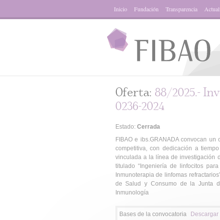
Inicio
Fundación
Transparencia
Actual
Oferta:
88/2025.- In
0236-2024
Estado:
Cerrada
FIBAO e ibs.GRANADA convocan un con
competitiva, con dedicación a tiempo
vinculada a la línea de investigación
titulado “Ingeniería de linfocitos p
Inmunoterapia de linfomas refractarios
de Salud y Consumo de la Junta de 
Inmunología
Bases de la convocatoria
Descargar