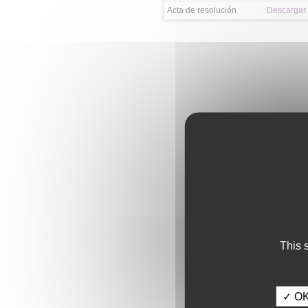
Acta de resolución
Descargar
This 
✓ OK,