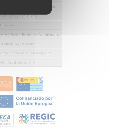
e Ayudas y Oportunidad de Financiación
odológico y/o Estadístico
 Humanos
ento y Gestión Económica-Administrativa
e Convenios y Donaciones
ión y Promoción de la Investigación
 Gestión del conocimiento