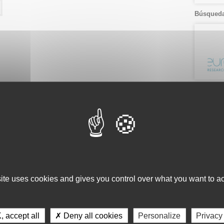
Búsqueda
Ver por.
Listado
Fecha
Servici
Consulta 
site uses cookies and gives you control over what you want to ac
Gestión d
Observaci
Gestión de
 accept all
✗ Deny all cookies
Personalize
Privacy
Tecnológi