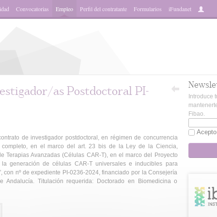
idad
Convocatorias
Empleo
Perfil del contratante
Formularios
iFundanet
Newsle
vestigador/as Postdoctoral PI-
Introduce t
mantenerte
Fibao.
Acepto
trato de investigador postdoctoral, en régimen de concurrencia
 completo, en el marco del art. 23 bis de la Ley de la Ciencia,
 de Terapias Avanzadas (Células CAR-T), en el marco del Proyecto
ara la generación de células CAR-T universales e inducibles para
”, con nº de expediente PI-0236-2024, financiado por la Consejería
Andalucía. Titulación requerida: Doctorado en Biomedicina o