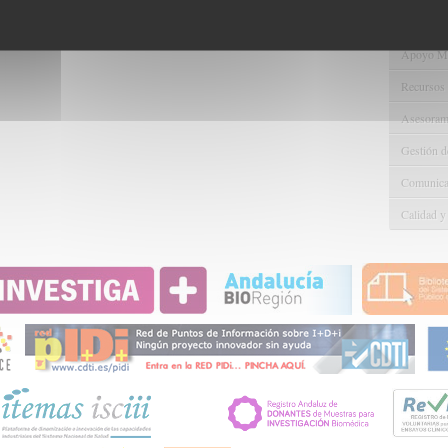
Gestión d
Apoyo Met
Recursos
Asesorami
Gestión d
Comunicac
Calidad y