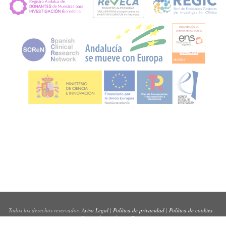
Todos los derechos reservados.
Aviso Legal
|
Política de privacidad
|
Política de cookies
Sitio web creado por
Pynso