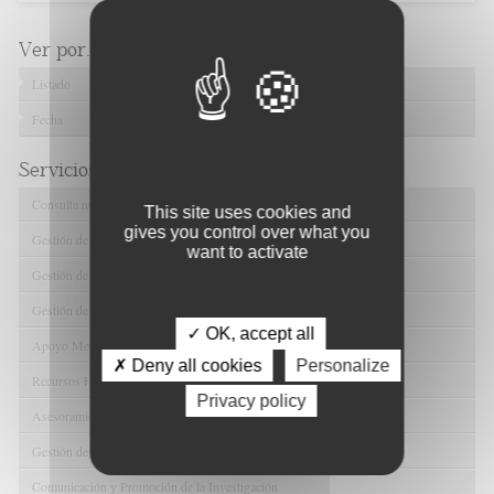
Ver por...
Listado
Fecha
Servicios de FIBAO
Consulta nuestras Ofertas Tecnológicas
This site uses cookies and
gives you control over what you
Gestión de Ensayos Clínicos y Estudios Observacionales
want to activate
Gestión de la Innovación y la Transferencia Tecnológica
Gestión de Ayudas y Oportunidad de Financiación
✓ OK, accept all
Apoyo Metodológico y/o Estadístico
✗ Deny all cookies
Personalize
Recursos Humanos
Privacy policy
Asesoramiento y Gestión Económica-Administrativa
Gestión de Convenios y Donaciones
Comunicación y Promoción de la Investigación