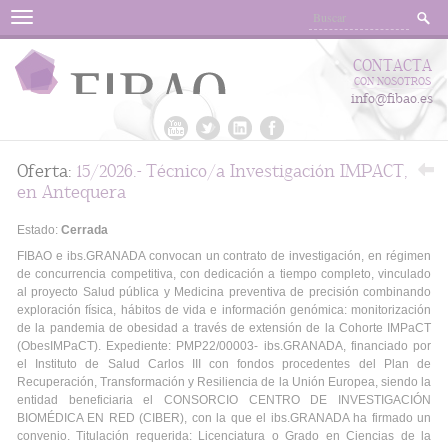
Menu
CONTACTA
CON NOSOTROS
info@fibao.es
Oferta:
15/2026.- Técnico/a Investigación IMPACT,
en Antequera
Estado:
Cerrada
FIBAO e ibs.GRANADA convocan un contrato de investigación, en régimen
de concurrencia competitiva, con dedicación a tiempo completo, vinculado
al proyecto Salud pública y Medicina preventiva de precisión combinando
exploración física, hábitos de vida e información genómica: monitorización
de la pandemia de obesidad a través de extensión de la Cohorte IMPaCT
(ObesIMPaCT). Expediente: PMP22/00003- ibs.GRANADA, financiado por
el Instituto de Salud Carlos III con fondos procedentes del Plan de
Recuperación, Transformación y Resiliencia de la Unión Europea, siendo la
entidad beneficiaria el CONSORCIO CENTRO DE INVESTIGACIÓN
BIOMÉDICA EN RED (CIBER), con la que el ibs.GRANADA ha firmado un
convenio. Titulación requerida: Licenciatura o Grado en Ciencias de la