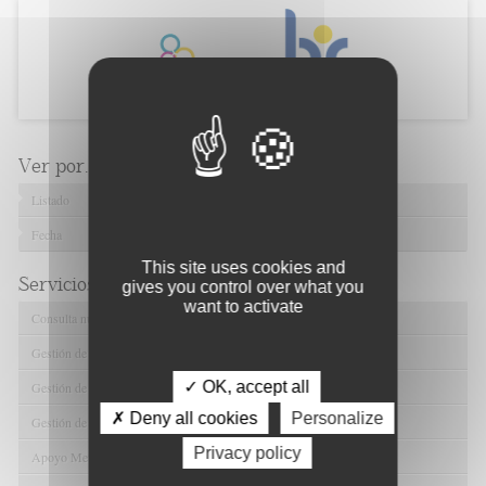
Ver por...
Listado
Fecha
This site uses cookies and
Servicios de FIBAO
gives you control over what you
want to activate
Consulta nuestras Ofertas Tecnológicas
Gestión de Ensayos Clínicos y Estudios Observacionales
✓ OK, accept all
Gestión de la Innovación y la Transferencia Tecnológica
✗ Deny all cookies
Personalize
Gestión de Ayudas y Oportunidad de Financiación
Privacy policy
Apoyo Metodológico y/o Estadístico