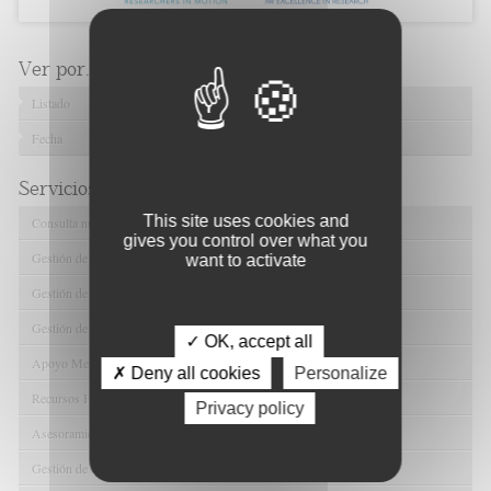
Ver por...
Listado
Fecha
Servicios de FIBAO
This site uses cookies and
Consulta nuestras Ofertas Tecnológicas
gives you control over what you
Gestión de Ensayos Clínicos y Estudios Observacionales
want to activate
Gestión de la Innovación y la Transferencia Tecnológica
Gestión de Ayudas y Oportunidad de Financiación
✓ OK, accept all
Apoyo Metodológico y/o Estadístico
✗ Deny all cookies
Personalize
Recursos Humanos
Privacy policy
Asesoramiento y Gestión Económica-Administrativa
Gestión de Convenios y Donaciones