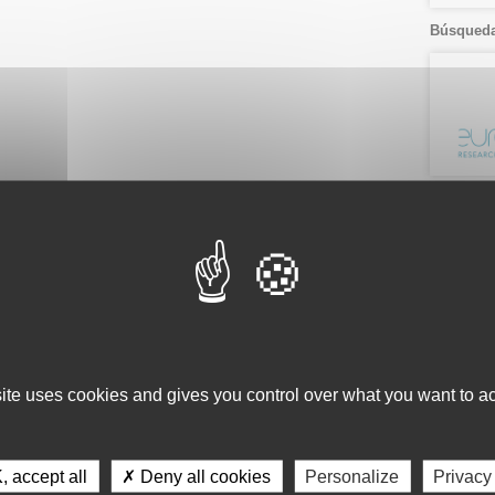
Búsqueda
Ver por.
Listado
Fecha
Servici
Consulta 
site uses cookies and gives you control over what you want to ac
Gestión d
Observaci
Gestión de
 accept all
✗ Deny all cookies
Personalize
Privacy
Tecnológi