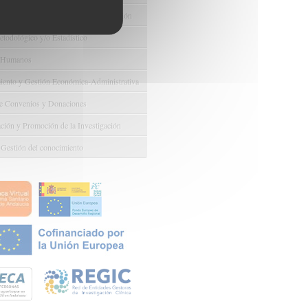
e Ayudas y Oportunidad de Financiación
odológico y/o Estadístico
 Humanos
ento y Gestión Económica-Administrativa
e Convenios y Donaciones
ión y Promoción de la Investigación
 Gestión del conocimiento