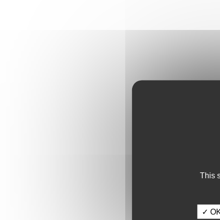
This 
✓ OK,