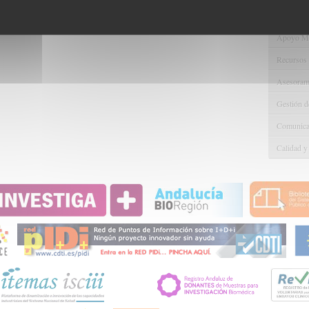
Gestión d
Apoyo Met
Recursos
Asesorami
Gestión d
Comunicac
Calidad y