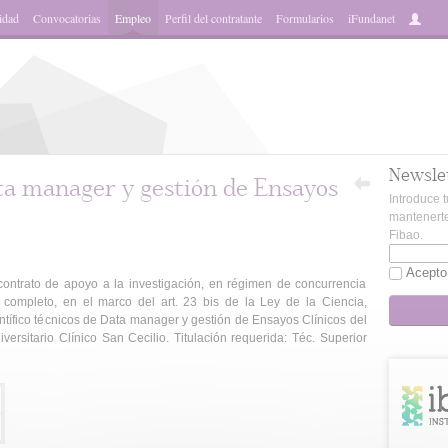
idad
Convocatorias
Empleo
Perfil del contratante
Formularios
iFundanet
Newsle
ta manager y gestión de Ensayos
Introduce t
mantenerte
Fibao.
Acepto
trato de apoyo a la investigación, en régimen de concurrencia
 completo, en el marco del art. 23 bis de la Ley de la Ciencia,
entífico técnicos de Data manager y gestión de Ensayos Clínicos del
versitario Clínico San Cecilio. Titulación requerida: Téc. Superior