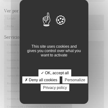
Ver por...
Listado
Fecha
Servicios de FIBAO
Consulta nuestras Ofertas Tecnológicas
This site uses cookies and
gives you control over what you
Gestión de Ensayos Clínicos y Estudios Observacionales
want to activate
Gestión de la Innovación y la Transferencia Tecnológica
Gestión de Ayudas y Oportunidad de Financiación
✓ OK, accept all
Apoyo Metodológico y/o Estadístico
✗ Deny all cookies
Personalize
Recursos Humanos
Privacy policy
Asesoramiento y Gestión Económica-Administrativa
Gestión de Convenios y Donaciones
Comunicación y Promoción de la Investigación