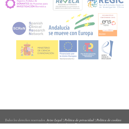
Todos los derechos reservados.
Aviso Legal
|
Política de privacidad
|
Política de cookies
Sitio web creado por
Pynso