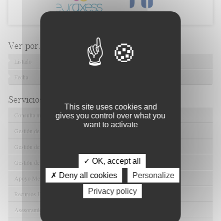
Ver por...
Listado
Fecha
Servicios de FIBAO
This site uses cookies and
Consulta nuestras Ofertas Tecnológicas
gives you control over what you
want to activate
Gestión de Ensayos Clínicos y Estudios Observacionales
Gestión de la Innovación y la Transferencia Tecnológica
✓ OK, accept all
Gestión de Ayudas y Oportunidad de Financiación
✗ Deny all cookies
Personalize
Apoyo Metodológico y/o Estadístico
Privacy policy
Recursos Humanos
Asesoramiento y Gestión Económica-Administrativa