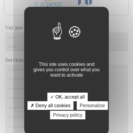
Ver por...
Listado
Fecha
Servicios de FIBAO
This site uses cookies and
Consulta nuestras Ofertas Tecnológicas
gives you control over what you
want to activate
Gestión de Ensayos Clínicos y Estudios Observacionales
Gestión de la Innovación y la Transferencia Tecnológica
✓ OK, accept all
Gestión de Ayudas y Oportunidad de Financiación
✗ Deny all cookies
Personalize
Apoyo Metodológico y/o Estadístico
Privacy policy
Recursos Humanos
Asesoramiento y Gestión Económica-Administrativa