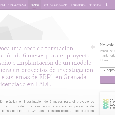
idad
Convocatorias
Empleo
Perfil del contratante
Formularios
iFundanet
Newsle
voca una beca de formación
Introduce t
gación de 6 meses para el proyecto
mantenerte
Fibao.
iseño e implantación de un modelo
iera en proyectos de investigación
Acepto
e sistemas de ERP”, en Granada.
Licenciado en LADE.
ón práctica en investigación de 6 meses para el proyecto de
ión de un modelo de evaluación financiera en proyectos de
istemas de ERP”, en Granada. Titulacion exigida: Licenciado en