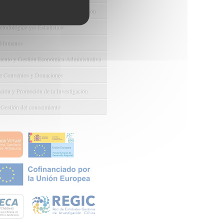
e Ayudas y Oportunidad de Financiación
odológico y/o Estadístico
 Humanos
ento y Gestión Económica-Administrativa
e Convenios y Donaciones
ión y Promoción de la Investigación
 Gestión del conocimiento