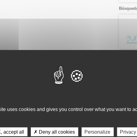
Búsqueda
Ver por.
Listado
Fecha
Servici
Consulta 
site uses cookies and gives you control over what you want to ac
Gestión d
Observaci
Gestión de
 accept all
✗ Deny all cookies
Personalize
Privacy
Tecnológi