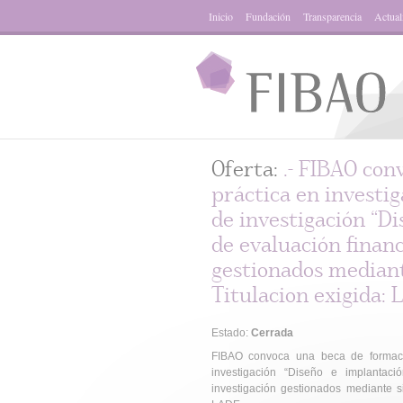
Inicio
Fundación
Transparencia
Actual
Oferta:
.- FIBAO con
práctica en investi
de investigación “D
de evaluación financ
gestionados mediant
Titulacion exigida: 
Estado:
Cerrada
FIBAO convoca una beca de formaci
investigación “Diseño e implantac
investigación gestionados mediante s