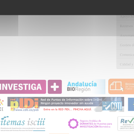
Gestión d
Apoyo Met
Recursos
Asesorami
Gestión d
Comunicac
Calidad y