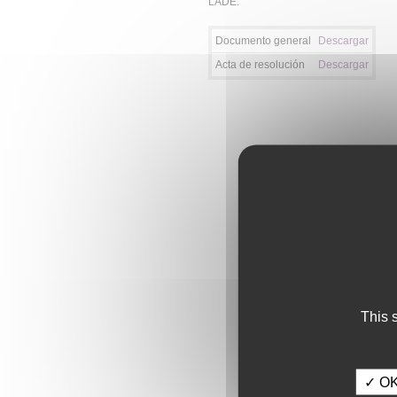
LADE.
Documento general
Descargar
Acta de resolución
Descargar
This 
✓ OK,