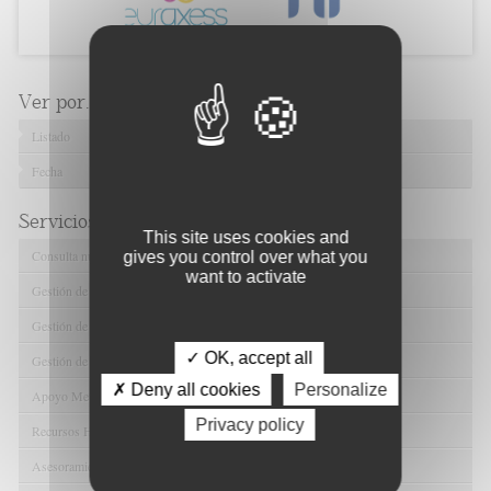
Ver por...
Listado
Fecha
Servicios de FIBAO
This site uses cookies and
Consulta nuestras Ofertas Tecnológicas
gives you control over what you
want to activate
Gestión de Ensayos Clínicos y Estudios Observacionales
Gestión de la Innovación y la Transferencia Tecnológica
✓ OK, accept all
Gestión de Ayudas y Oportunidad de Financiación
✗ Deny all cookies
Personalize
Apoyo Metodológico y/o Estadístico
Privacy policy
Recursos Humanos
Asesoramiento y Gestión Económica-Administrativa