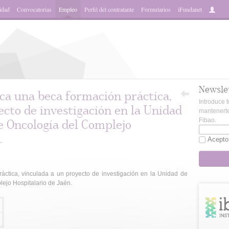
idad
Convocatorias
Empleo
Perfil del contratante
Formularios
iFundanet
Newsle
ca una beca formación práctica,
Introduce t
ecto de investigación en la Unidad
mantenerte
Fibao.
de Oncología del Complejo
.
Acepto
ctica, vinculada a un proyecto de investigación en la Unidad de
lejo Hospitalario de Jaén.