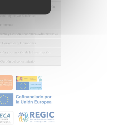
e Ayudas y Oportunidad de Financiación
odológico y/o Estadístico
 Humanos
ento y Gestión Económica-Administrativa
e Convenios y Donaciones
ión y Promoción de la Investigación
 Gestión del conocimiento