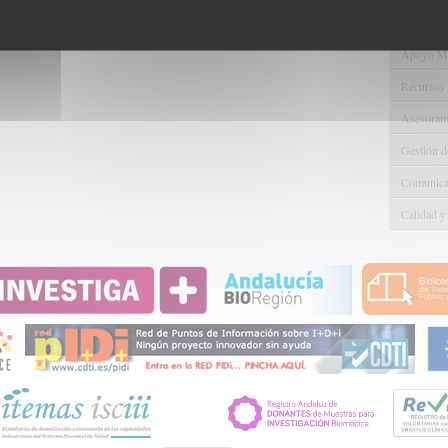
Gestión d
Apoyo Met
Recursos
Asesorami
Gestión d
Comunicac
Calidad y