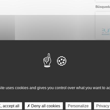
Búsqueda
Ver por.
Listado
Fecha
Servici
Consulta 
site uses cookies and gives you control over what you want to ac
Gestión d
Observaci
Gestión de
 accept all
✗ Deny all cookies
Personalize
Privacy
Tecnológi