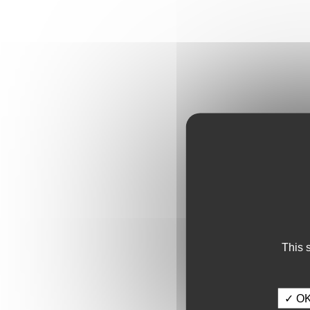
This 
✓ OK,