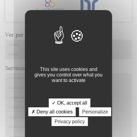
Ver por...
Listado
Fecha
Servicios de FIBAO
This site uses cookies and
gives you control over what you
Consulta nuestras Ofertas Tecnológicas
want to activate
Gestión de Ensayos Clínicos y Estudios Observacionales
Gestión de la Innovación y la Transferencia Tecnológica
✓ OK, accept all
Gestión de Ayudas y Oportunidad de Financiación
✗ Deny all cookies
Personalize
Apoyo Metodológico y/o Estadístico
Privacy policy
Recursos Humanos
Asesoramiento y Gestión Económica-Administrativa