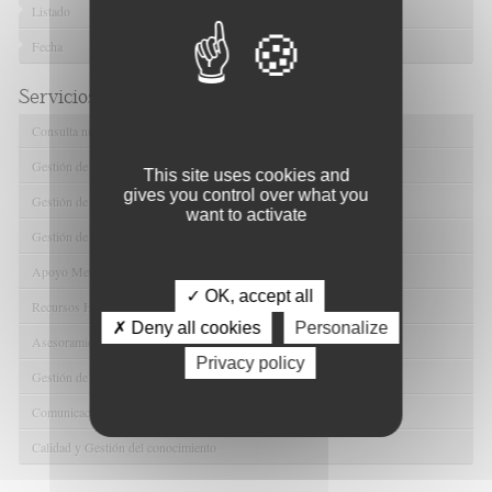
Listado
Fecha
Servicios de FIBAO
Consulta nuestras Ofertas Tecnológicas
Gestión de Ensayos Clínicos y Estudios Observacionales
This site uses cookies and
gives you control over what you
Gestión de la Innovación y la Transferencia Tecnológica
want to activate
Gestión de Ayudas y Oportunidad de Financiación
Apoyo Metodológico y/o Estadístico
✓ OK, accept all
Recursos Humanos
✗ Deny all cookies
Personalize
Asesoramiento y Gestión Económica-Administrativa
Privacy policy
Gestión de Convenios y Donaciones
Comunicación y Promoción de la Investigación
Calidad y Gestión del conocimiento