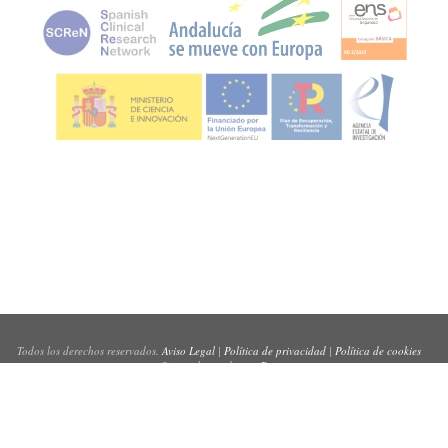
Todos los derechos reservados.
Aviso Legal
|
Política de privacidad
|
Política de cookies
Sitio web creado por
Pynso