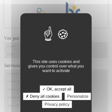
Ver por...
Listado
Fecha
This site uses cookies and
Servicios de FIBAO
gives you control over what you
want to activate
Consulta nuestras Ofertas Tecnológicas
Gestión de Ensayos Clínicos y Estudios Observacionales
✓ OK, accept all
Gestión de la Innovación y la Transferencia Tecnológica
✗ Deny all cookies
Personalize
Gestión de Ayudas y Oportunidad de Financiación
Privacy policy
Apoyo Metodológico y/o Estadístico