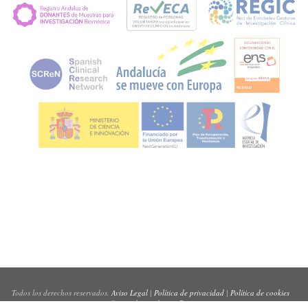
Todos los derechos reservados.
Aviso Legal
|
Política de privacidad
|
Política de cookies
Sitio web creado por
Pynso