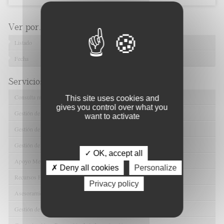
Ver por...
Listado
Fecha
Servicios de FIBAO
Consulta nuestras Ofertas Tecnológicas
This site uses cookies and
gives you control over what you
Gestión de Ensayos Clínicos y Estudios Observacionales
want to activate
Gestión de la Innovación y la Transferencia Tecnológica
Gestión de Ayudas y Oportunidad de Financiación
✓ OK, accept all
Apoyo Metodológico y/o Estadístico
✗ Deny all cookies
Personalize
Recursos Humanos
Privacy policy
Asesoramiento y Gestión Económica-Administrativa
Gestión de Convenios y Donaciones