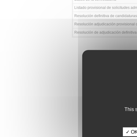
Listado provisional de solicitudes adm
Resolución definitiva de candidaturas
Resolución adjudicación provisional 
Resolución de adjudicación definitiva
This 
✓ OK,