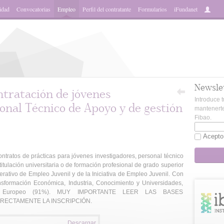
idad
Convocatorias
Empleo
Perfil del contratante
Formularios
iFundanet
Newsle
ntratación de jóvenes
Introduce t
sonal Técnico de Apoyo y de gestión
mantenerte
Fibao.
Acepto
ratos de prácticas para jóvenes investigadores, personal técnico
titulación universitaria o de formación profesional de grado superior
rativo de Empleo Juvenil y de la Iniciativa de Empleo Juvenil. Con
nsformación Económica, Industria, Conocimiento y Universidades,
cial Europeo (91%). MUY IMPORTANTE LEER LAS BASES
ECTAMENTE LA INSCRIPCIÓN.
Descargar