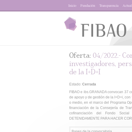
Inicio
Fundación
Transparencia
Actual
Oferta:
04/2022.- Co
investigadores, per
de la I+D+I
Estado:
Cerrada
FIBAO e ibs.GRANADA convocan 37 cont
de apoyo y de gestión de la I+D+i, con 
o medio, en el marco del Programa Ope
financiación de la Consejería de Tra
cofinanciación del Fondo So
DETENIDAMENTE PARA HACER CORR
Bases de la convocatoria