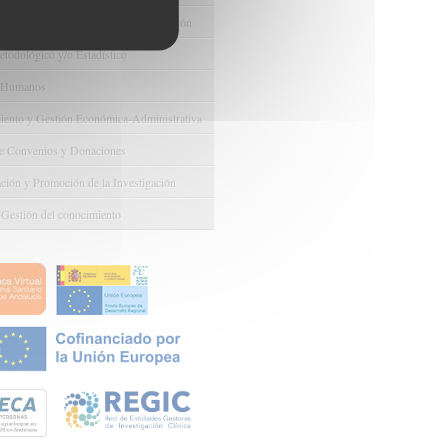
e Ayudas y Oportunidad de Financiación
odológico y/o Estadístico
 Humanos
ento y Gestión Económica-Administrativa
e Convenios y Donaciones
ión y Promoción de la Investigación
 Gestión del conocimiento