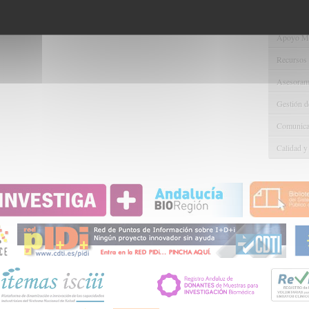
Gestión d
Apoyo Met
Recursos
Asesorami
Gestión d
Comunicac
Calidad y