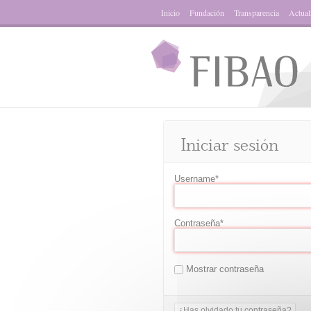
Inicio
Fundación
Transparencia
Actual
Iniciar sesión
Username
*
Contraseña
*
Mostrar contraseña
¿Has olvidado tu contraseña?