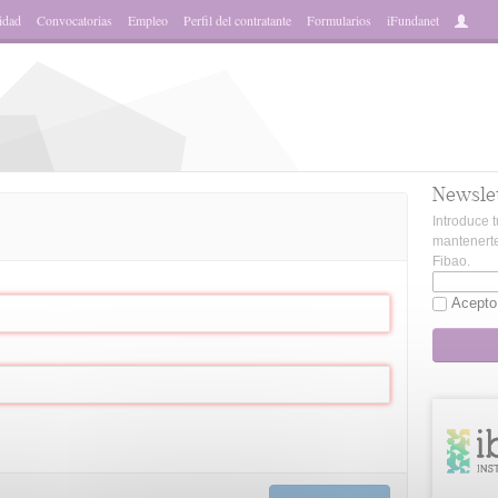
idad
Convocatorias
Empleo
Perfil del contratante
Formularios
iFundanet
Newsle
Introduce t
mantenerte
Fibao.
Acepto