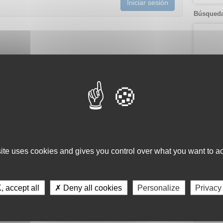
Iniciar sesión
Búsqueda
Servici
Consulta 
Gestión d
Observaci
site uses cookies and gives you control over what you want to ac
Gestión de
Tecnológi
Gestión d
 accept all
✗ Deny all cookies
Personalize
Privacy
Apoyo Met
Recursos