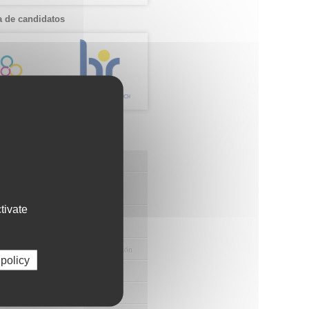
 de candidatos
os de FIBAO
nuestras Ofertas Tecnológicas
e Ensayos Clínicos y Estudios
onales
tivate
 la Innovación y la Transferencia
ca
e Ayudas y Oportunidad de Financiación
 policy
odológico y/o Estadístico
 Humanos