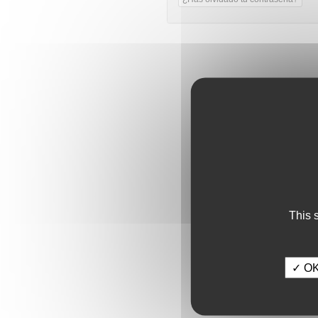
This 
✓ OK,