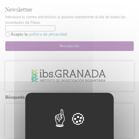
Newsletter
Introduce tu correo electrónico si quieres mantenerte al día de todas las
novedades de Fibao.
Acepto la
política de privacidad
Suscripción
Búsqueda de candidatos