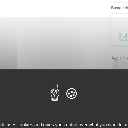
Búsqueda
Agenda
Lun
1
7
8
15
11
22
29
site uses cookies and gives you control over what you want to ac