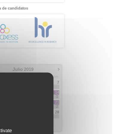
 de candidatos
Julio 2019
Mar
Mie
Jue
Vie
Sab
Dom
2
3
4
5
6
7
5
5
3
2
9
10
11
12
13
14
3
10
4
1
16
17
18
19
20
21
1
1
2
2
2
23
24
25
26
27
28
1
1
1
30
31
2
16
tivate