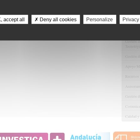
Servici
Consulta 
 accept all
✗ Deny all cookies
Personalize
Privacy
Gestión d
Observaci
Gestión de
Tecnológi
Gestión d
Apoyo Met
Recursos
Asesorami
Gestión d
Comunicac
Calidad y