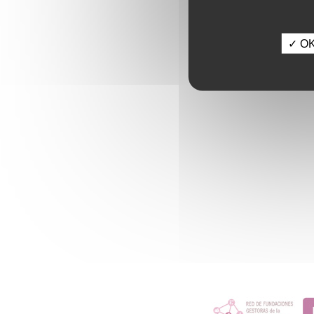
✓ OK,