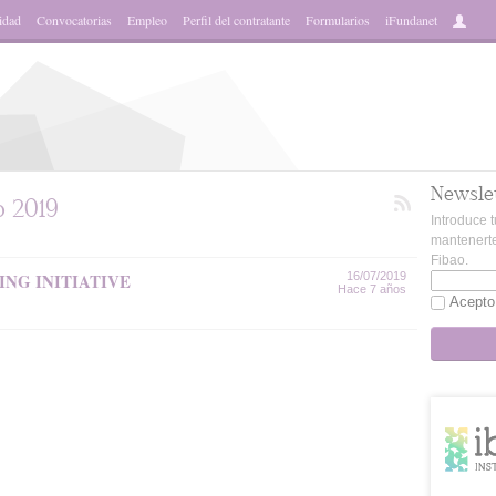
idad
Convocatorias
Empleo
Perfil del contratante
Formularios
iFundanet
Newsle
o 2019
Introduce t
mantenerte
Fibao.
NG INITIATIVE
16/07/2019
Hace 7 años
Acepto