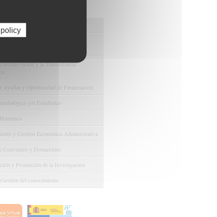
os de FIBAO
nuestras Ofertas Tecnológicas
 policy
e Ensayos Clínicos y Estudios
onales
 la Innovación y la Transferencia
ca
e Ayudas y Oportunidad de Financiación
odológico y/o Estadístico
 Humanos
ento y Gestión Económica-Administrativa
e Convenios y Donaciones
ión y Promoción de la Investigación
 Gestión del conocimiento