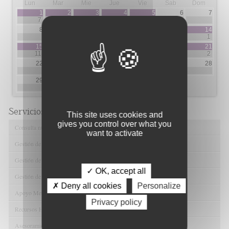
Lun
Mar
Mie
Jue
Vie
Sab
Dom
1
2
3
4
5
6
7
7
5
5
3
2
8
9
10
11
12
13
14
3
10
4
1
15
16
17
18
19
20
21
11
1
1
2
2
2
22
23
24
25
26
27
28
1
1
1
29
30
31
2
16
Servicios de FIBAO
This site uses cookies and
gives you control over what you
Consulta nuestras Ofertas Tecnológicas
want to activate
Gestión de Ensayos Clínicos y Estudios Observacionales
Gestión de la Innovación y la Transferencia Tecnológica
✓ OK, accept all
Gestión de Ayudas y Oportunidad de Financiación
✗ Deny all cookies
Personalize
Apoyo Metodológico y/o Estadístico
Privacy policy
Recursos Humanos
Asesoramiento y Gestión Económica-Administrativa