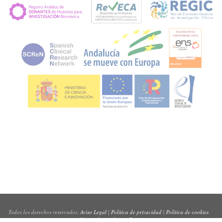
Todos los derechos reservados.
Aviso Legal
|
Política de privacidad
|
Política de cookies
Sitio web creado por
Pynso