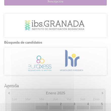
Suscripción
Búsqueda de candidatos
Agenda
Enero 2025
Lun
Mar
Mie
Jue
Vie
Sab
Dom
1
2
3
4
5