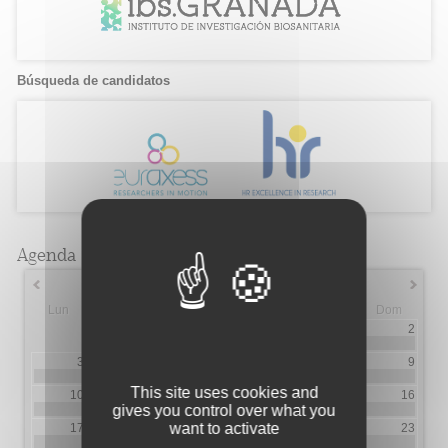
Búsqueda de candidatos
Agenda
Marzo 2025
Lun
Mar
Mie
Jue
Vie
Sab
Dom
1
2
3
4
5
6
7
8
9
1
1
This site uses cookies and
10
11
12
13
14
15
16
1
1
gives you control over what you
want to activate
17
18
19
20
21
22
23