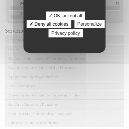
24
25
26
27
28
29
30
31
✓ OK, accept all
✗ Deny all cookies
Personalize
Servicios de FIBAO
Privacy policy
Consulta nuestras Ofertas Tecnológicas
Gestión de Ensayos Clínicos y Estudios Observacionales
Gestión de la Innovación y la Transferencia Tecnológica
Gestión de Ayudas y Oportunidad de Financiación
Apoyo Metodológico y/o Estadístico
Recursos Humanos
Asesoramiento y Gestión Económica-Administrativa
Gestión de Convenios y Donaciones
Comunicación y Promoción de la Investigación
Calidad y Gestión del conocimiento