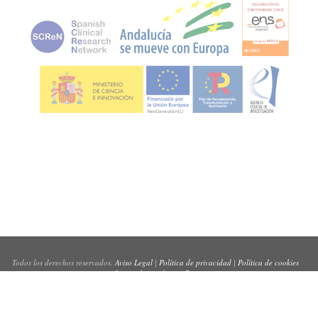
Todos los derechos reservados.
Aviso Legal
|
Política de privacidad
|
Política de cookies
Sitio web creado por
Pynso