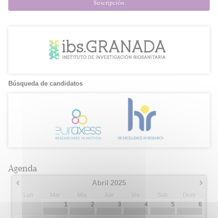
Suscripción
Búsqueda de candidatos
Agenda
Abril 2025
Lun
Mar
Mie
Jue
Vie
Sab
Dom
1
2
3
4
5
6