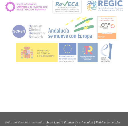
Todos los derechos reservados.
Aviso Legal
|
Política de privacidad
|
Política de cookies
Sitio web creado por
Pynso