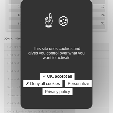
11
12
13
14
15
16
17
18
19
20
21
22
23
24
25
26
27
28
29
30
31
Servicios de FIBAO
Consulta nuestras Ofertas Tecnológicas
This site uses cookies and
gives you control over what you
Gestión de Ensayos Clínicos y Estudios Observacionales
want to activate
Gestión de la Innovación y la Transferencia Tecnológica
Gestión de Ayudas y Oportunidad de Financiación
✓ OK, accept all
Apoyo Metodológico y/o Estadístico
✗ Deny all cookies
Personalize
Recursos Humanos
Privacy policy
Asesoramiento y Gestión Económica-Administrativa
Gestión de Convenios y Donaciones
Comunicación y Promoción de la Investigación