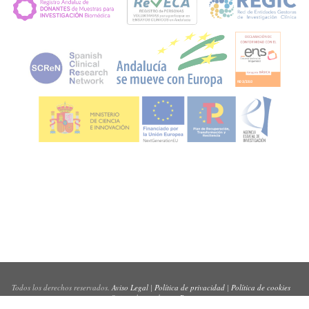
Todos los derechos reservados.
Aviso Legal
|
Política de privacidad
|
Política de cookies
Sitio web creado por
Pynso