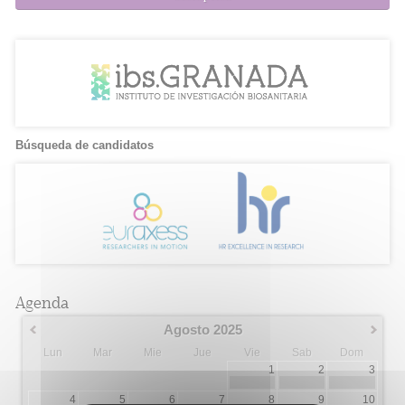
Búsqueda de candidatos
Agenda
Agosto 2025
Lun
Mar
Mie
Jue
Vie
Sab
Dom
1
2
3
4
5
6
7
8
9
10