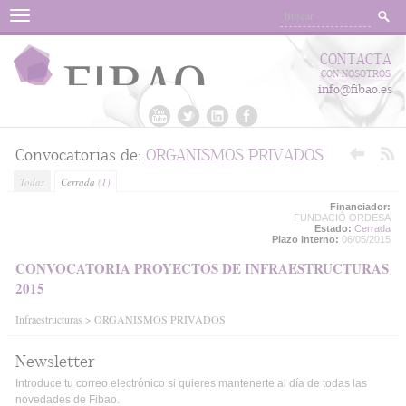
Menu
CONTACTA
CON NOSOTROS
info@fibao.es
Convocatorias de:
ORGANISMOS PRIVADOS
Todas
Cerrada
(1)
Financiador:
FUNDACIÓ ORDESA
Estado:
Cerrada
Plazo interno:
06/05/2015
CONVOCATORIA PROYECTOS DE INFRAESTRUCTURAS
2015
Infraestructuras > ORGANISMOS PRIVADOS
Newsletter
Introduce tu correo electrónico si quieres mantenerte al día de todas las
novedades de Fibao.