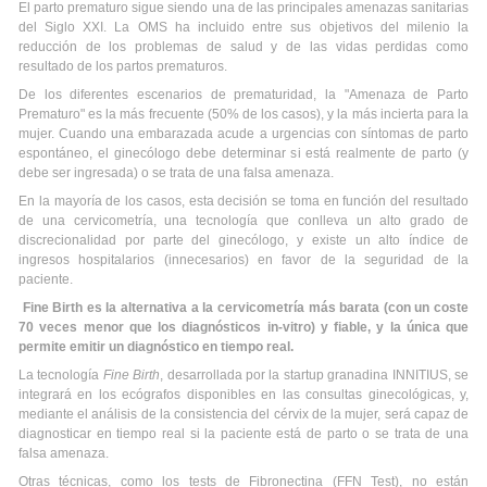
El parto prematuro sigue siendo una de las principales amenazas sanitarias
del Siglo XXI. La OMS ha incluido entre sus objetivos del milenio la
reducción de los problemas de salud y de las vidas perdidas como
resultado de los partos prematuros.
De los diferentes escenarios de prematuridad, la "Amenaza de Parto
Prematuro" es la más frecuente (50% de los casos), y la más incierta para la
mujer. Cuando una embarazada acude a urgencias con síntomas de parto
espontáneo, el ginecólogo debe determinar si está realmente de parto (y
debe ser ingresada) o se trata de una falsa amenaza.
En la mayoría de los casos, esta decisión se toma en función del resultado
de una cervicometría, una tecnología que conlleva un alto grado de
discrecionalidad por parte del ginecólogo, y existe un alto índice de
ingresos hospitalarios (innecesarios) en favor de la seguridad de la
paciente.
Fine Birth es la alternativa a la cervicometría más barata (con un coste
70 veces menor que los diagnósticos in-vitro) y fiable, y la única que
permite emitir un diagnóstico en tiempo real.
La tecnología
Fine Birth
, desarrollada por la startup granadina INNITIUS, se
integrará en los ecógrafos disponibles en las consultas ginecológicas, y,
mediante el análisis de la consistencia del cérvix de la mujer, será capaz de
diagnosticar en tiempo real si la paciente está de parto o se trata de una
falsa amenaza.
Otras técnicas, como los tests de Fibronectina (FFN Test), no están