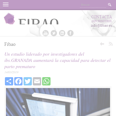
Menu
CONTACTA
CON NOSOTROS
info@fibao.es
Fibao
Un estudio liderado por investigadores del
ibs.GRANADA aumentará la capacidad para detectar el
parto prematuro
14/03/2019
Share
Facebook
Twitter
Email
WhatsApp