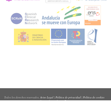
Todos los derechos reservados.
Aviso Legal
|
Política de privacidad
|
Política de cookies
Sitio web creado por
Pynso