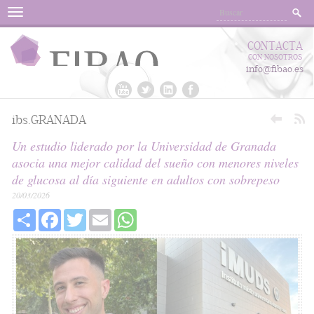
Menu
CONTACTA
CON NOSOTROS
info@fibao.es
ibs.GRANADA
Un estudio liderado por la Universidad de Granada
asocia una mejor calidad del sueño con menores niveles
de glucosa al día siguiente en adultos con sobrepeso
20/03/2026
Share
Facebook
Twitter
Email
WhatsApp