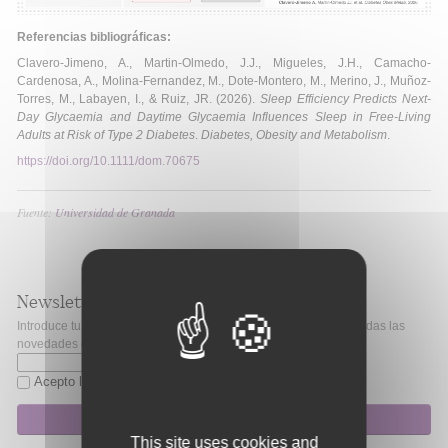
Referencias bibliográficas:
Clavero-Jimeno, A., Martin-Olmedo, J.J., Migueles, J.H., Camacho-
Cardenosa, A., Molina-Fernandez, M., Dote-Montero, M., Merino, J., Muñoz-
Torres, M., Labayen, I., & Ruiz, JR. (2026).
Sleep Efficiency Predicts Next-
Day Glycaemia and Daytime Glycaemia Influences Sleep in Free-Living
Adults at Risk of Type 2 Diabetes
.
Diabetes, Obesity and Metabolism
.
https://doi.org/10.1111/dom.
70675
Fuente:
Universidad de Granada
Newsletter
Introduce tu correo electrónico si quieres mantenerte al día de todas las
novedades de Fibao.
Acepto la
política de privacidad
Suscripción
This site uses cookies and