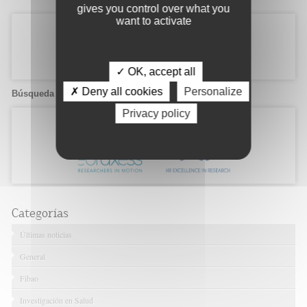
gives you control over what you
want to activate
✓ OK, accept all
✗ Deny all cookies
Personalize
Búsqueda de candidatos
Privacy policy
Categorías
Últimas noticias
General
Fibao
Investigación en Salud