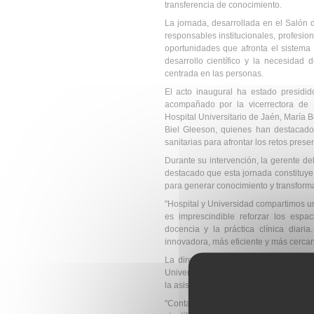
transferencia de conocimiento.
La jornada, desarrollada en el Salón 
responsables institucionales, profesion
oportunidades que afronta el sistema 
desarrollo científico y la necesidad
centrada en las personas.
El acto inaugural ha estado presidid
acompañado por la vicerrectora de 
Hospital Universitario de Jaén, María B
Biel Gleeson, quienes han destacado 
sanitarias para afrontar los retos prese
Durante su intervención, la gerente de
destacado que esta jornada constituye 
para generar conocimiento y transforma
"Hospital y Universidad compartimos u
es imprescindible reforzar los espac
docencia y la práctica clínica dia
innovadora, más eficiente y más cercan
La directora gerente ha subrayado a
Universitario de Jaén en el desarrollo
la asistencia sanitaria.
"Contamos con equipos multidisciplina