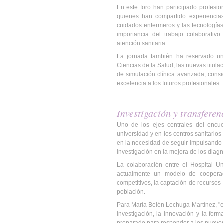
En este foro han participado profesion
quienes han compartido experiencias 
cuidados enfermeros y las tecnologías
importancia del trabajo colaborativ
atención sanitaria.
La jornada también ha reservado un
Ciencias de la Salud, las nuevas titula
de simulación clínica avanzada, cons
excelencia a los futuros profesionales.
Investigación y transferen
Uno de los ejes centrales del encue
universidad y en los centros sanitarios
en la necesidad de seguir impulsando p
investigación en la mejora de los diagn
La colaboración entre el Hospital Un
actualmente un modelo de cooperaci
competitivos, la captación de recursos
población.
Para María Belén Lechuga Martínez, "el
investigación, la innovación y la for
preparado para responder a los nuevos 