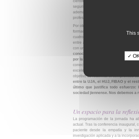
científicos y en iniciativas de inno
seguridad de los pacientes y la calida
además potenciar la formación, atr
profesional", ha afirmado.
Por otra parte, en su intervención, el
formación e investigación, sino un de
This 
cuatro objetivos fundamentales de est
entre ambas partes, reforzando y estre
con un intercambio del talento e idea
conocimiento, "para que la ciencia n
✓ OK,
por la Fundación FIBAO
. En tercer lu
conectada con la realidad asistencial
excelencia y adaptar las enseñanzas a
objetivo es reafirmar el compromiso soc
entre la UJA, el HUJ, FIBAO y el resto
último que justifica todo esfuerzo: 
sociedad jiennense. Nos debemos a nu
Un espacio para la reflex
La programación de la jornada ha abo
actual. Tras la conferencia inaugural,
paciente desde la empatía y la i
investigación aplicada y a la incorporaci