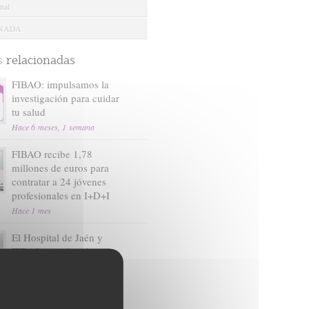
nal
ANADA
s
relacionadas
FIBAO: impulsamos la
investigación para cuidar
tu salud
Hace 6 meses, 1 semana
FIBAO recibe 1,78
millones de euros para
contratar a 24 jóvenes
profesionales en I+D+I
Hace 1 mes
El Hospital de Jaén y
FIBAO impulsan la
investigación con la
primera Jornada
Científica del centro
Hace 1 mes, 3 semanas