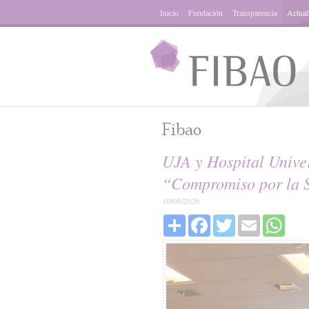
Inicio
Fundación
Transparencia
Actual
Fibao
UJA y Hospital Univer
“Compromiso por la 
10/06/2026
Share
Facebook
Twitter
Email
What