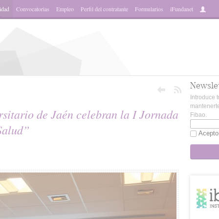
idad
Convocatorias
Empleo
Perfil del contratante
Formularios
iFundanet
Newsle
Introduce t
mantenerte
sitario de Jaén celebran la I Jornada
Fibao.
Salud”
Acepto
sApp