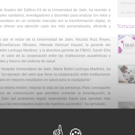
Internacio
de Grados del Edificio A3 de la Universidad de Jaén, ha reunido a
ibs.GR
ales sanitarios, investigadores y docentes para analizar los retos y
sanitario en un contexto marcado por la transformación digital, el
Noticia
 de ofrecer una atención cada vez más personalizada, eficiente y
o por el rector de la Universidad de Jaén, Nicolás Ruiz Reyes,
Enseñanzas Oficiales, Hikmate Abriouel Hayani; la gerente del
elén Lechuga Martínez; y la directora gerente de FIBAO, Sarah Eilis
el valor de la cooperación entre las instituciones académicas y
ntes y futuros del sistema de salud.
l Hospital Universitario de Jaén, María Belén Lechuga Martínez, ha
"un ejemplo del valor que tiene la colaboración entre instituciones
rlo en mejores resultados en salud para la ciudadanía".
na misma misión: mejorar la vida de las personas. Para conseguirlo
ios de colaboración que permiten conectar la investigación, la
ria. Solo así podremos seguir avanzando hacia una sanidad más
a a las necesidades reales de nuestros pacientes", ha señalado.
simismo el papel que desempeñan los profesionales del Hospital
 de proyectos de investigación e innovación con impacto directo en
res altamente cualificados que participan activamente en proyectos