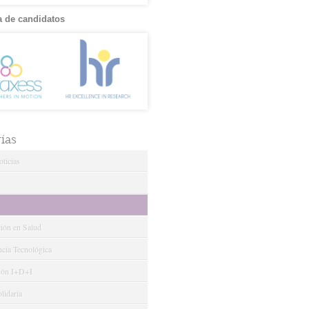
 de candidatos
ías
ticias
ción en Salud
ncia Tecnológica
ión I+D+I
lidaria