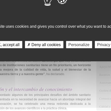
vación que contribuyen a mejorar los procesos asistenciales, la
d de la atención. La alianza con la Universidad de Jaén nos permite
aer talento y generar nuevas oportunidades para el desarrollo
Servici
 Rector ha asegurado que para la UJA la salud no es solo un área de
ber ético con la sociedad de Jaén. Asimismo, se ha referido a los
site uses cookies and gives you control over what you want to ac
Consulta 
as jornadas. En primer lugar, consolidar una alianza estratégica
chando los lazos entre la UJA y el Hospital Universitario de Jaén,
Gestión d
s constantes.
En segundo lugar, impulsar la transferencia real del
Observaci
o se quede en el laboratorio", destacando la labor desarrollada
 accept all
✗ Deny all cookies
Personalize
Privacy
Gestión de
gar, se ha referido a garantizar una formación rigurosa, de calidad y
Tecnológi
, lo que a su juicio pasa inexorablemente por ofrecer títulos de
 las demandas reales del sistema sanitario. Por último, el cuarto
Gestión d
ial con la provincia de Jaén. "
La sinergia que hoy evidenciamos
 de instituciones sanitarias tiene un fin prioritario, un horizonte
Apoyo Met
la mejora de la calidad de vida, la salud y el bienestar de la
estra tierra y a nuestra gente"
, ha declarado.
Recursos
Asesorami
ión y el intercambio de conocimiento
Gestión d
rdado algunos de los principales desafíos del ámbito sanitario
Comunicac
 centrada en la necesidad de avanzar hacia un abordaje integral del
nnovación, se ha celebrado una mesa redonda dedicada a la
Calidad y
ón de los avances científicos a la práctica clínica.