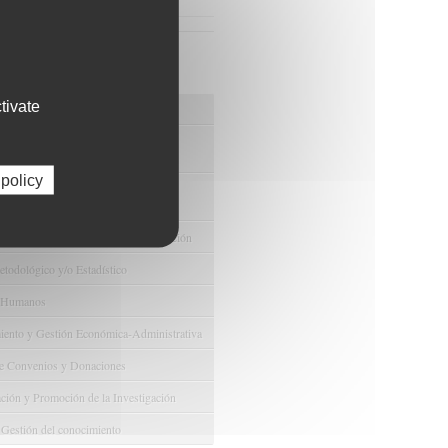
Ver más noticias relacionadas
os de FIBAO
tivate
nuestras Ofertas Tecnológicas
e Ensayos Clínicos y Estudios
onales
 policy
 la Innovación y la Transferencia
ca
e Ayudas y Oportunidad de Financiación
odológico y/o Estadístico
 Humanos
ento y Gestión Económica-Administrativa
e Convenios y Donaciones
ión y Promoción de la Investigación
 Gestión del conocimiento