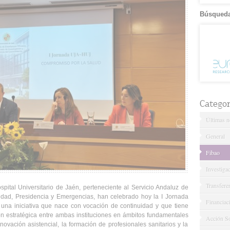
Búsqueda
Categor
Últimas no
General
Fibao
Investiga
Transfere
pital Universitario de Jaén, perteneciente al Servicio Andaluz de
dad, Presidencia y Emergencias, han celebrado hoy la I Jornada
Financiac
na iniciativa que nace con vocación de continuidad y que tiene
ión estratégica entre ambas instituciones en ámbitos fundamentales
Acción So
novación asistencial, la formación de profesionales sanitarios y la