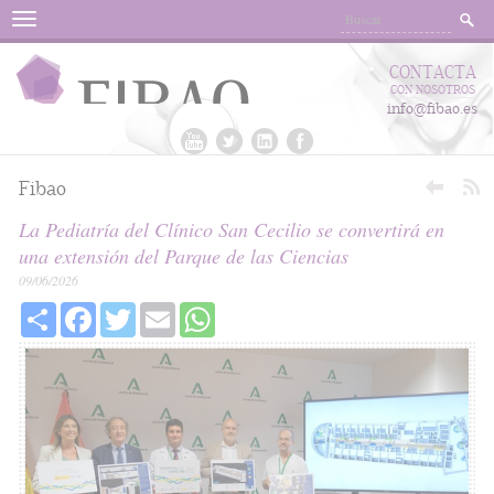
Menu
CONTACTA
CON NOSOTROS
info@fibao.es
Fibao
La Pediatría del Clínico San Cecilio se convertirá en
una extensión del Parque de las Ciencias
09/06/2026
Share
Facebook
Twitter
Email
WhatsApp