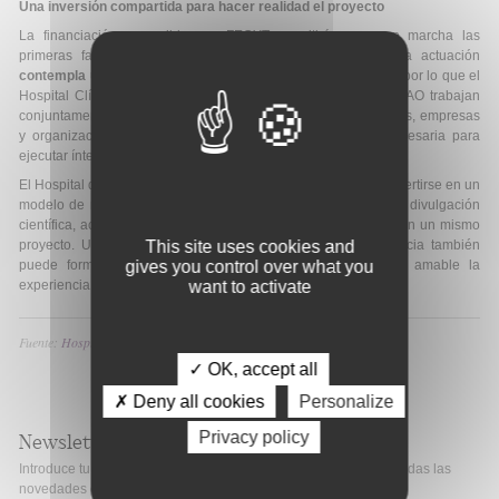
Una inversión compartida para hacer realidad el proyecto
La financiación concedida por FECYT permitirá poner en marcha las
primeras fases de desarrollo del proyecto. No obstante, la actuación
contempla una inversión global estimada de 285 000 euros
, por lo que el
Hospital Clínico San Cecilio, el Parque de las Ciencias y FIBAO trabajan
conjuntamente para incorporar nuevas entidades colaboradoras, empresas
y organizaciones que permitan completar la financiación necesaria para
ejecutar íntegramente la intervención prevista.
El Hospital de las Ciencias nace además con vocación de convertirse en un
modelo de referencia para otros centros sanitarios, integrando divulgación
científica, accesibilidad universal, innovación y humanización en un mismo
This site uses cookies and
proyecto. Una iniciativa que aspira a demostrar que la ciencia también
gives you control over what you
puede formar parte del cuidado y contribuir a hacer más amable la
want to activate
experiencia hospitalaria de la infancia.
Fuente:
Hospital Universitario Clínico San Cecilio
✓ OK, accept all
✗ Deny all cookies
Personalize
Privacy policy
Newsletter
Introduce tu correo electrónico si quieres mantenerte al día de todas las
novedades de Fibao.