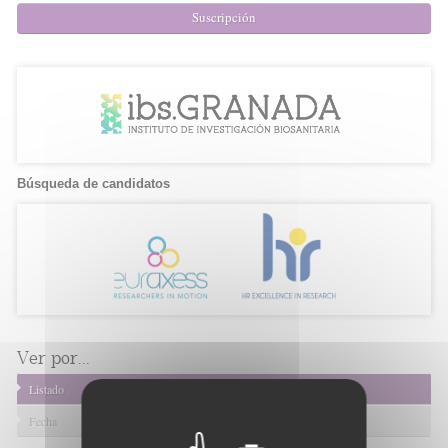
Suscripción
Búsqueda de candidatos
Ver por...
Listado
Fecha