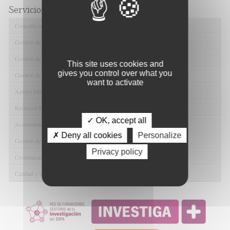
Servicios de FIBAO
Consulta nuestras Ofertas Tecnológicas
Gestión de Ensayos Clínicos y Estudios Observacionales
Gestión de la Innovación y la Transferencia Tecnológica
This site uses cookies and
gives you control over what you
Gestión de Ayudas y Oportunidad de Financiación
want to activate
Apoyo Metodológico y/o Estadístico
Recursos Humanos
✓ OK, accept all
Asesoramiento y Gestión Económica-Administrativa
✗ Deny all cookies
Personalize
Gestión de Convenios y Donaciones
Privacy policy
Comunicación y Promoción de la Investigación
Calidad y Gestión del conocimiento