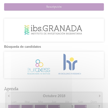
Suscripción
Búsqueda de candidatos
Agenda
Octubre 2018
Lun
Mar
Mie
Jue
Vie
Sab
Dom
1
2
3
4
5
6
7