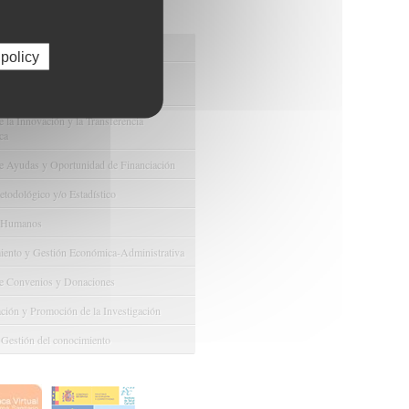
os de FIBAO
nuestras Ofertas Tecnológicas
 policy
e Ensayos Clínicos y Estudios
onales
 la Innovación y la Transferencia
ca
e Ayudas y Oportunidad de Financiación
odológico y/o Estadístico
 Humanos
ento y Gestión Económica-Administrativa
e Convenios y Donaciones
ión y Promoción de la Investigación
 Gestión del conocimiento