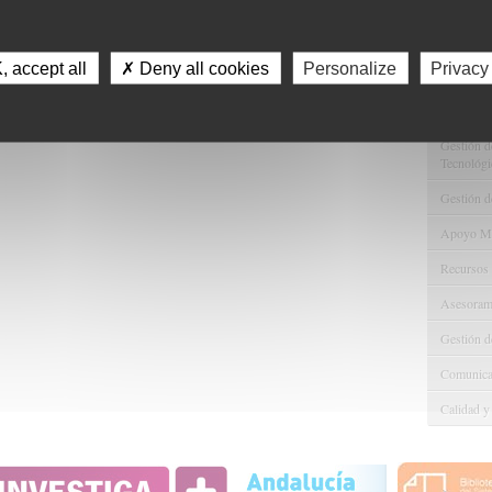
Servici
Consulta 
 accept all
✗ Deny all cookies
Personalize
Privacy
Gestión d
Observaci
Gestión de
Tecnológi
Gestión d
Apoyo Met
Recursos
Asesorami
Gestión d
Comunicac
Calidad y