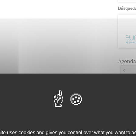
Búsqueda
Agenda
Lun
1
10
8
15
4
22
1
29
2
site uses cookies and gives you control over what you want to ac