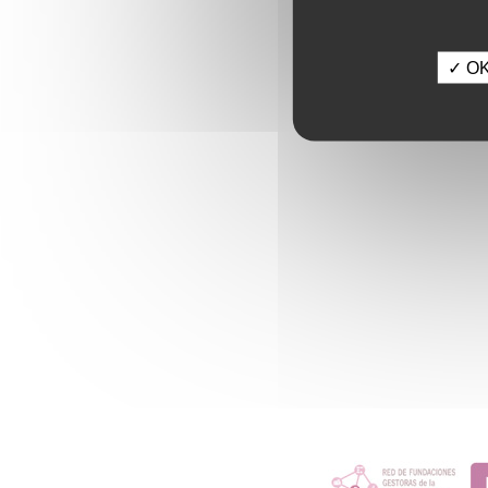
✓ OK,