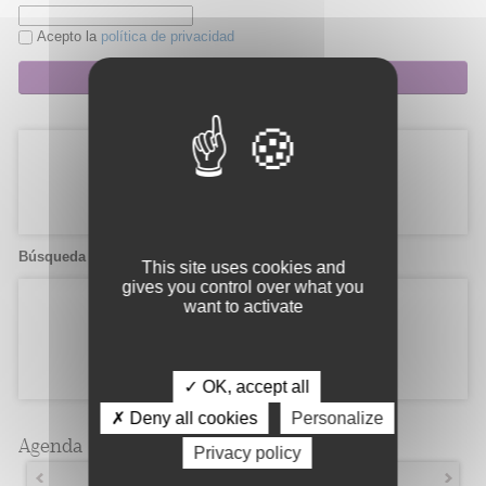
Acepto la
política de privacidad
Suscripción
Búsqueda de candidatos
This site uses cookies and
gives you control over what you
want to activate
✓ OK, accept all
✗ Deny all cookies
Personalize
Agenda
Privacy policy
Diciembre 2018