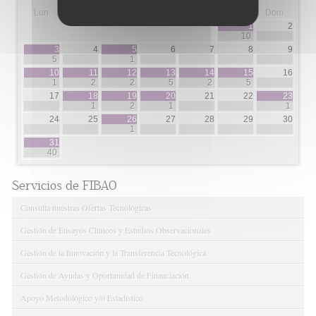
Lun
Mar
Mie
Jue
Vie
Sab
Dom
1
2
10
3
4
5
6
7
8
9
5
1
10
11
12
13
14
15
16
1
2
2
5
2
5
17
18
19
20
21
22
23
1
2
1
1
24
25
26
27
28
29
30
1
31
40
Servicios de FIBAO
Consulta nuestras Ofertas Tecnológicas
Gestión de Ensayos Clínicos y Estudios Observacionales
Gestión de la Innovación y la Transferencia Tecnológica
Gestión de Ayudas y Oportunidad de Financiación
Apoyo Metodológico y/o Estadístico