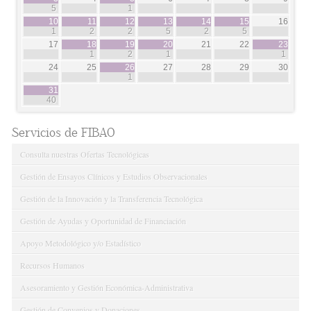
5
1
10
11
12
13
14
15
16
1
2
2
5
2
5
17
18
19
20
21
22
23
1
2
1
1
24
25
26
27
28
29
30
1
31
40
Servicios de FIBAO
Consulta nuestras Ofertas Tecnológicas
Gestión de Ensayos Clínicos y Estudios Observacionales
Gestión de la Innovación y la Transferencia Tecnológica
Gestión de Ayudas y Oportunidad de Financiación
Apoyo Metodológico y/o Estadístico
Recursos Humanos
Asesoramiento y Gestión Económica-Administrativa
Gestión de Convenios y Donaciones