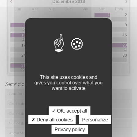
Diciembre 2018
Lun
Mar
Mie
Jue
Vie
Sab
Dom
1
2
10
3
4
5
6
7
8
9
5
1
10
11
12
13
14
15
16
1
2
2
5
2
5
17
18
19
20
21
22
23
1
2
1
1
24
25
26
27
28
29
30
1
31
40
This site uses cookies and
gives you control over what you
Servicios de FIBAO
want to activate
Consulta nuestras Ofertas Tecnológicas
Gestión de Ensayos Clínicos y Estudios Observacionales
✓ OK, accept all
Gestión de la Innovación y la Transferencia Tecnológica
✗ Deny all cookies
Personalize
Gestión de Ayudas y Oportunidad de Financiación
Privacy policy
Apoyo Metodológico y/o Estadístico