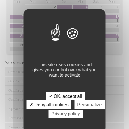
Lun
Mar
Mie
Jue
Vie
Sab
Dom
1
2
3
4
5
6
1
1
7
8
9
10
11
12
13
1
3
7
2
1
14
15
16
17
18
19
20
1
15
3
1
1
21
22
23
24
25
26
27
1
2
1
3
5
1
28
29
30
31
1
3
11
Servicios de FIBAO
This site uses cookies and
gives you control over what you
Consulta nuestras Ofertas Tecnológicas
want to activate
Gestión de Ensayos Clínicos y Estudios Observacionales
Gestión de la Innovación y la Transferencia Tecnológica
✓ OK, accept all
Gestión de Ayudas y Oportunidad de Financiación
✗ Deny all cookies
Personalize
Apoyo Metodológico y/o Estadístico
Privacy policy
Recursos Humanos
Asesoramiento y Gestión Económica-Administrativa