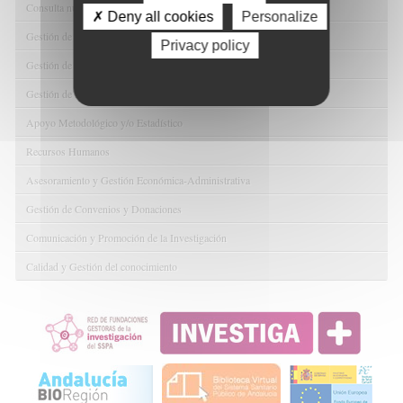
Consulta nuestras Ofertas Tecnológicas
✗ Deny all cookies
Personalize
Gestión de Ensayos Clínicos y Estudios Observacionales
Privacy policy
Gestión de la Innovación y la Transferencia Tecnológica
Gestión de Ayudas y Oportunidad de Financiación
Apoyo Metodológico y/o Estadístico
Recursos Humanos
Asesoramiento y Gestión Económica-Administrativa
Gestión de Convenios y Donaciones
Comunicación y Promoción de la Investigación
Calidad y Gestión del conocimiento