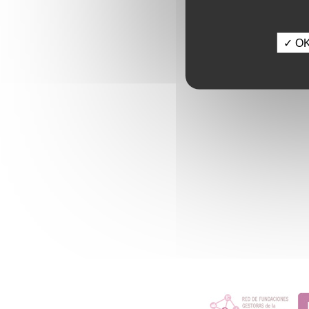
✓ OK,