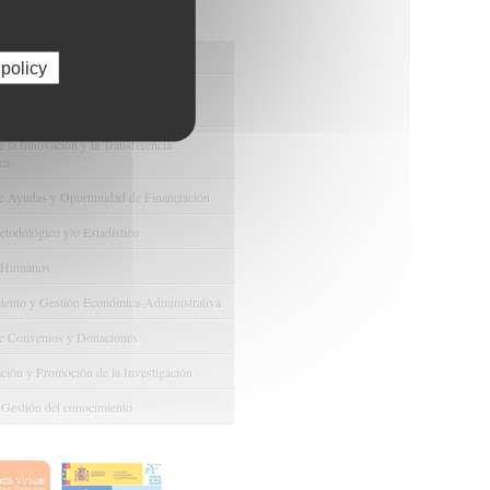
os de FIBAO
nuestras Ofertas Tecnológicas
 policy
e Ensayos Clínicos y Estudios
onales
 la Innovación y la Transferencia
ca
e Ayudas y Oportunidad de Financiación
odológico y/o Estadístico
 Humanos
ento y Gestión Económica-Administrativa
e Convenios y Donaciones
ión y Promoción de la Investigación
 Gestión del conocimiento