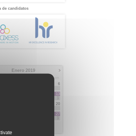
 de candidatos
Enero 2019
Mar
Mie
Jue
Vie
Sab
Dom
1
2
3
4
5
6
1
1
8
9
10
11
12
13
3
7
2
1
15
16
17
18
19
20
15
3
1
1
22
23
24
25
26
27
2
1
3
5
1
29
30
31
1
3
11
tivate