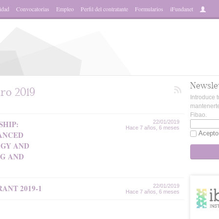
idad
Convocatorias
Empleo
Perfil del contratante
Formularios
iFundanet
Newsle
ro 2019
Introduce t
mantenerte
Fibao.
SHIP:
22/01/2019
Hace 7 años, 6 meses
ANCED
Acepto
OGY AND
G AND
ANT 2019-1
22/01/2019
Hace 7 años, 6 meses