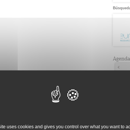
Búsqueda
Agenda
Lun
7
1
14
1
21
1
28
site uses cookies and gives you control over what you want to ac