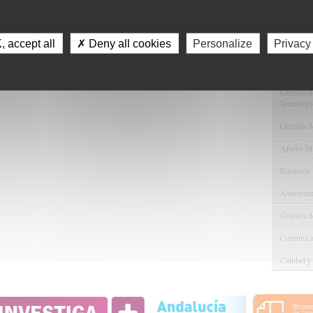
Servici
Consulta 
 accept all
✗ Deny all cookies
Personalize
Privacy
Gestión d
Observaci
Gestión de
Tecnológi
Gestión d
Apoyo Met
Recursos
Asesorami
Gestión d
Comunicac
Calidad y